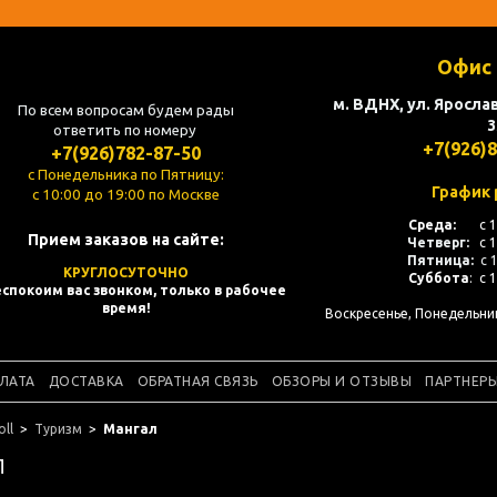
Офис 
м. ВДНХ, ул. Ярослав
По всем вопросам будем рады
3
ответить по номеру
+7(926)
+7(926)782-87-50
с Понедельника по Пятницу:
График 
с 10:00 до 19:00 по Москве
Среда:
с 
Прием заказов на сайте:
Четверг:
с 
Пятница:
с 
КРУГЛОСУТОЧНО
Суббота
: с 
спокоим вас звонком, только в рабочее
время!
Воскресенье, Понедельн
ЛАТА
ДОСТАВКА
ОБРАТНАЯ СВЯЗЬ
ОБЗОРЫ И ОТЗЫВЫ
ПАРТНЕР
ll
Туризм
Мангал
Л