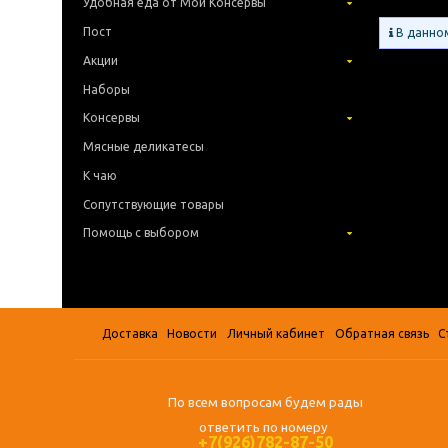
Удобная еда от Мои Консервы
Пост
В данном
Акции
Наборы
Консервы
Мясные деликатесы
К чаю
Сопутствующие товары
Помощь с выбором
Доставка
Новости
Личный кабинет
Обратная связь
С
По всем вопросам будем рады
ответить по номеру
+7(926)782-87-50