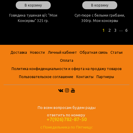
В корзину
В корзину
Говядина тушеная в/с "Мои
Суп-пюре с белыми грибами,
Консервы" 325 гр.
300гр. Мои консервы
1
2
3
6
…
Доставка
Новости
Личный кабинет
Обратная связь
Статьи
Оплата
Политика конфиденциальности и оферта на продажу товаров
Пользовательское соглашение
Контакты
Партнеры
По всем вопросам будем рады
ответить по номеру
+7(926)782-87-50
с Понедельника по Пятницу: