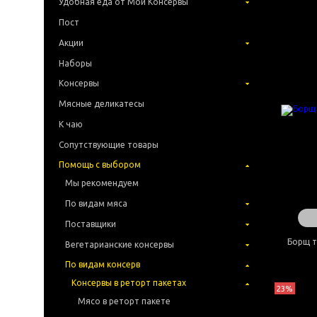
Удобная еда от Мои Консервы
Пост
Акции
Наборы
Консервы
Мясные деликатесы
К чаю
Сопутствующие товары
Помощь с выбором
Мы рекомендуем
По видам мяса
Поставщики
Борщ т
Вегетарианские консервы
По видам консерв
Консервы в реторт пакетах
23%
Мясо в реторт пакете