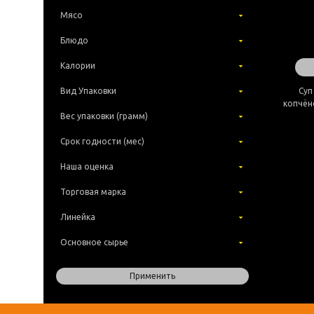
Мясо
Блюдо
Калории
Вид Упаковки
Су
копчён
Вес упаковки (грамм)
Срок годности (мес)
Наша оценка
Торговая марка
Линейка
Основное сырье
Применить