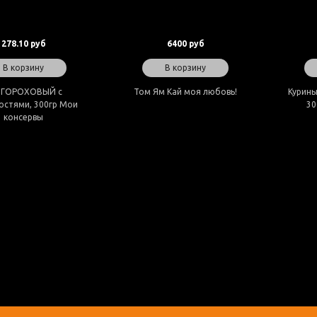
278.10 руб
6400 руб
В корзину
В корзину
п ГОРОХОВЫЙ с
Том Ям Кай моя любовь!
Курины
остями, 300гр Мои
30
консервы