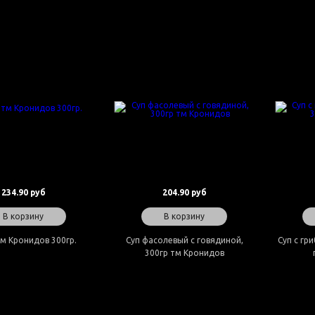
234.90 руб
204.90 руб
В корзину
В корзину
м Кронидов 300гр.
Суп фасолевый с говядиной,
Суп с гр
300гр тм Кронидов