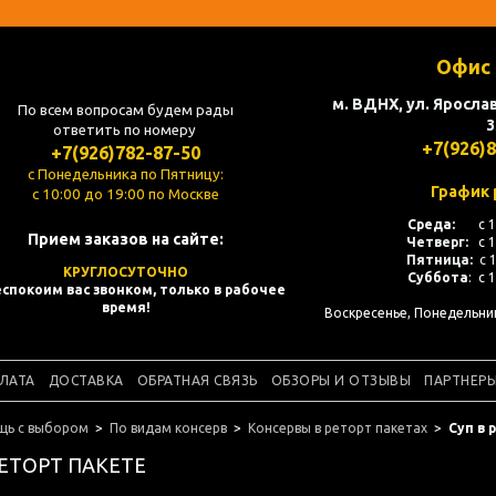
Офис 
м. ВДНХ, ул. Ярослав
По всем вопросам будем рады
3
ответить по номеру
+7(926)
+7(926)782-87-50
с Понедельника по Пятницу:
График 
с 10:00 до 19:00 по Москве
Среда:
с 
Прием заказов на сайте:
Четверг:
с 
Пятница:
с 
КРУГЛОСУТОЧНО
Суббота
: с 
спокоим вас звонком, только в рабочее
время!
Воскресенье, Понедельн
ЛАТА
ДОСТАВКА
ОБРАТНАЯ СВЯЗЬ
ОБЗОРЫ И ОТЗЫВЫ
ПАРТНЕР
щь с выбором
По видам консерв
Консервы в реторт пакетах
Суп в 
РЕТОРТ ПАКЕТЕ