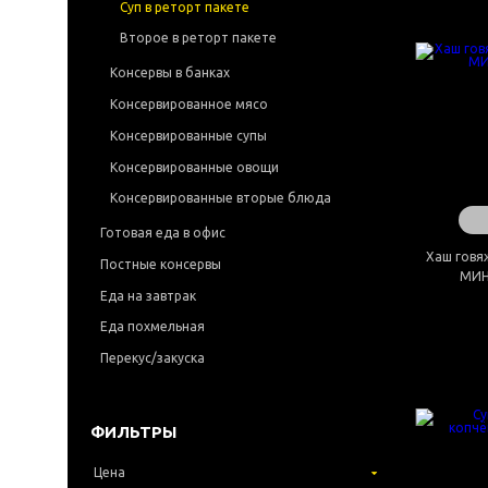
Суп в реторт пакете
Второе в реторт пакете
Консервы в банках
Консервированное мясо
Консервированные супы
Консервированные овощи
Консервированные вторые блюда
Готовая еда в офис
Хаш говя
Постные консервы
МИН
Еда на завтрак
Еда похмельная
Перекус/закуска
ФИЛЬТРЫ
Цена