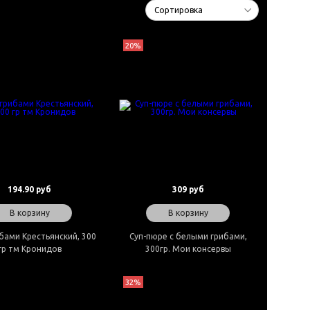
20%
194.90 руб
309 руб
В корзину
В корзину
ибами Крестьянский, 300
Суп-пюре с белыми грибами,
гр тм Кронидов
300гр. Мои консервы
32%