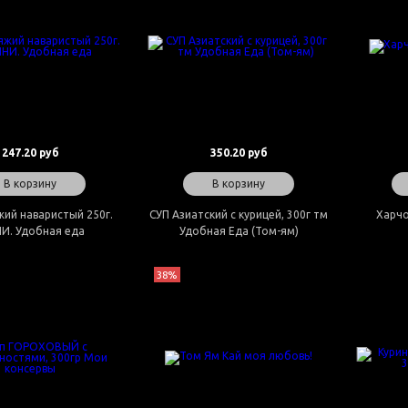
247.20 руб
350.20 руб
В корзину
В корзину
жий наваристый 250г.
СУП Азиатский с курицей, 300г тм
Харчо
И. Удобная еда
Удобная Еда (Том-ям)
38%