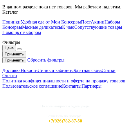
В данном разделе пока нет товаров. Мы работаем над этим.
Каталог
Новинки
Удобная еда от Мои Консервы
Пост
Акции
Наборы
Консервы
Мясные деликатесы
К чаю
Сопутствующие товары
Помощь с выбором
Фильтры
Цена
Применить
Сбросить фильтры
Применить
Доставка
Новости
Личный кабинет
Обратная связь
Статьи
Оплата
Политика конфиденциальности и оферта на продажу товаров
Пользовательское соглашение
Контакты
Партнеры
По всем вопросам будем рады
ответить по номеру
+7(926)782-87-50