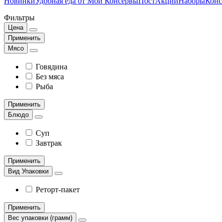
Новинки
Удобная еда от Мои Консервы
Пост
Акции
Наборы
Конс
Фильтры
Цена
Применить
Мясо
Говядина
Без мяса
Рыба
Применить
Блюдо
Суп
Завтрак
Применить
Вид Упаковки
Реторт-пакет
Применить
Вес упаковки (грамм)