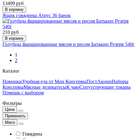
13499 руб
В корзину
Ящик говядины Атрус 36 банок
210 руб
В корзину
Голубцы фаршированные мясом и рисом Батькин Резерв 540г
1
2
Каталог
Новинки
Удобная еда от Мои Консервы
Пост
Акции
Наборы
Консервы
Мясные деликатесы
К чаю
Сопутствующие товары
Помощь с выбором
Фильтры
Цена
Применить
Мясо
Говядина