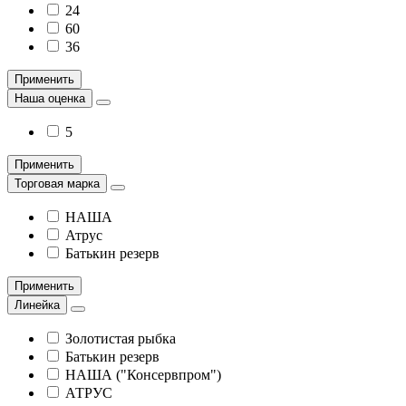
24
60
36
Применить
Наша оценка
5
Применить
Торговая марка
НАША
Атрус
Батькин резерв
Применить
Линейка
Золотистая рыбка
Батькин резерв
НАША ("Консервпром")
АТРУС