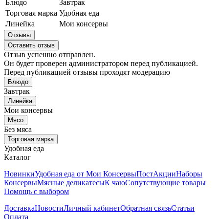
Блюдо
Завтрак
Торговая марка
Удобная еда
Линейка
Мои консервы
Отзывы
Оставить отзыв
Отзыв успешно отправлен.
Он будет проверен администратором перед публикацией.
Перед публикацией отзывы проходят модерацию
Блюдо
Завтрак
Линейка
Мои консервы
Мясо
Без мяса
Торговая марка
Удобная еда
Каталог
Новинки
Удобная еда от Мои Консервы
Пост
Акции
Наборы
Консервы
Мясные деликатесы
К чаю
Сопутствующие товары
Помощь с выбором
Доставка
Новости
Личный кабинет
Обратная связь
Статьи
Оплата